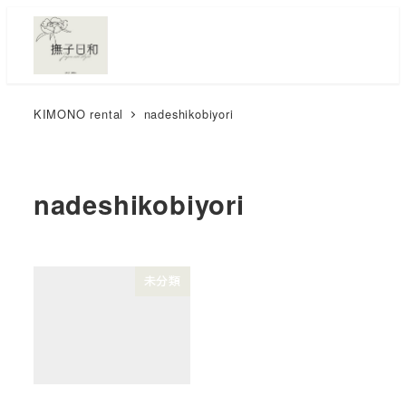
メ
イ
ン
コ
KIMONO rental
nadeshikobiyori
ン
テ
ン
nadeshikobiyori
ツ
へ
移
動
未分類